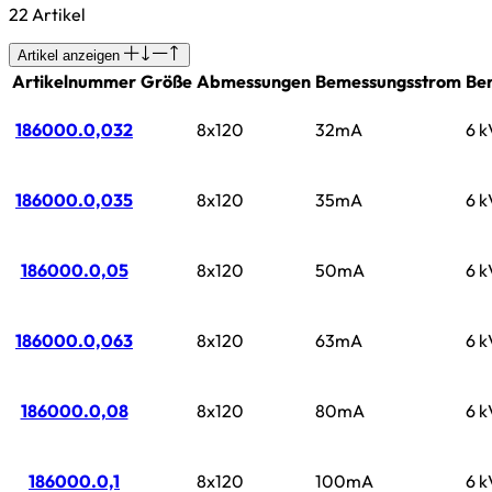
22 Artikel
Artikel anzeigen
Artikelnummer
Größe
Abmessungen
Bemessungsstrom
Be
186000.0,032
8x120
32mA
6 k
186000.0,035
8x120
35mA
6 k
186000.0,05
8x120
50mA
6 k
186000.0,063
8x120
63mA
6 k
186000.0,08
8x120
80mA
6 k
186000.0,1
8x120
100mA
6 k