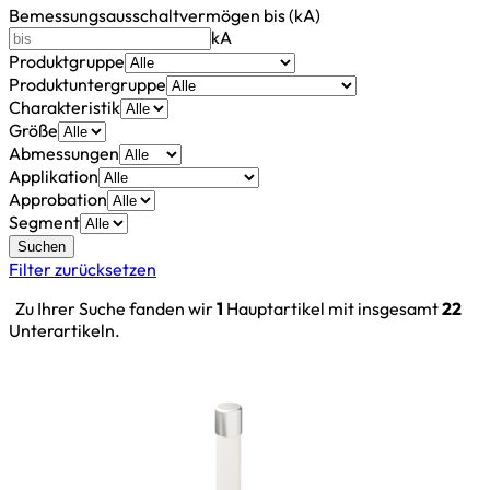
Bemessungsausschaltvermögen bis (kA)
kA
Produktgruppe
Produktuntergruppe
Charakteristik
Größe
Abmessungen
Applikation
Approbation
Segment
Suchen
Filter zurücksetzen
Zu Ihrer Suche fanden wir
1
Hauptartikel mit insgesamt
22
Unterartikeln.