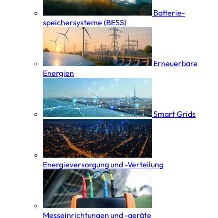
Batterie­
speicher­systeme (BESS)
Erneuerbare
Energien
Smart Grids
Energieversorgung und -Verteilung
Messeinrichtungen und -geräte