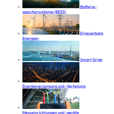
Batterie­
speicher­systeme (BESS)
Erneuerbare
Energien
Smart Grids
Energieversorgung und -Verteilung
Messeinrichtungen und -geräte