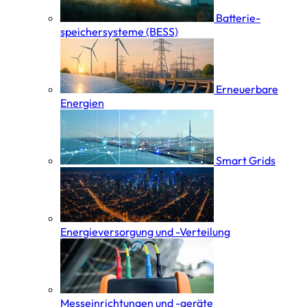
Batterie­
speicher­systeme (BESS)
Erneuerbare
Energien
Smart Grids
Energieversorgung und -Verteilung
Messeinrichtungen und -geräte