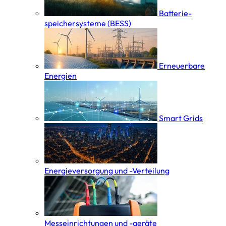
Batterie­
speicher­systeme (BESS)
Erneuerbare
Energien
Smart Grids
Energieversorgung und -Verteilung
Messeinrichtungen und -geräte