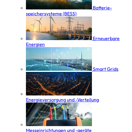
Batterie­
speicher­systeme (BESS)
Erneuerbare
Energien
Smart Grids
Energieversorgung und -Verteilung
Messeinrichtungen und -geräte