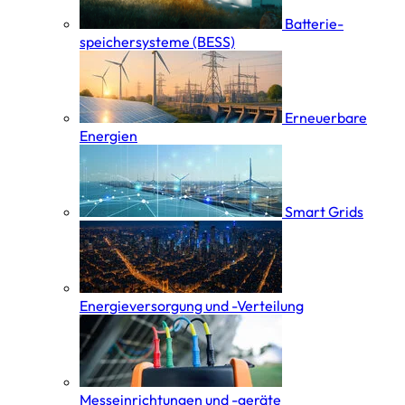
Batterie­
speicher­systeme (BESS)
Erneuerbare
Energien
Smart Grids
Energieversorgung und -Verteilung
Messeinrichtungen und -geräte