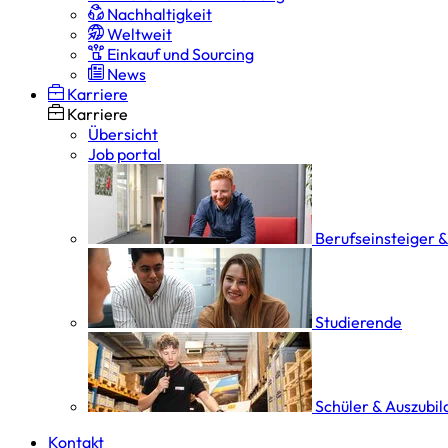
Nachhaltigkeit
Weltweit
Einkauf und Sourcing
News
Karriere
Karriere
Übersicht
Job portal
Berufseinsteiger 
Studierende
Schüler & Auszubi
Kontakt