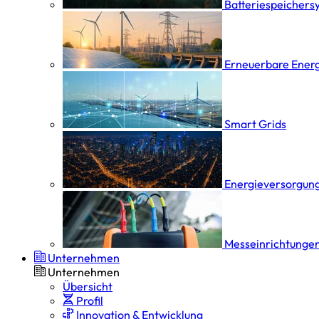
Batterie­speicher­
Erneuerbare Ener
Smart Grids
Energieversorgung
Messeinrichtungen
Unternehmen
Unternehmen
Übersicht
Profil
Innovation & Entwicklung