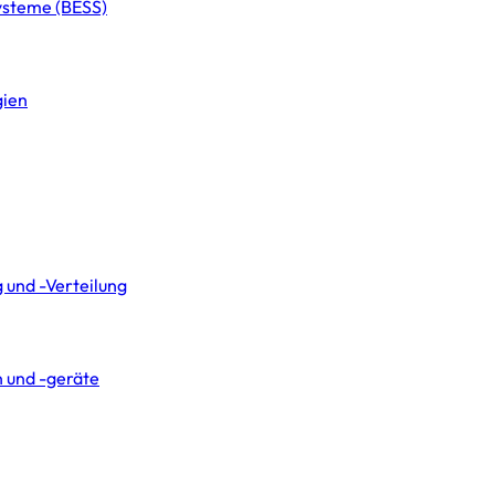
systeme (BESS)
gien
 und -Verteilung
 und -geräte